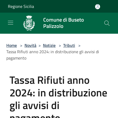
Salta al contenuto principale
Regione Sicilia
Comune di Buseto
Palizzolo
Home
>
Novità
>
Notizie
>
Tributi
>
Tassa Rifiuti anno 2024: in distribuzione gli avvisi di
pagamento
Tassa Rifiuti anno
2024: in distribuzione
gli avvisi di
pagamento