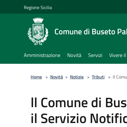
Salta al contenuto principale
Regione Sicilia
Comune di Buseto Pal
Amministrazione
Novità
Servizi
Vivere 
Home
>
Novità
>
Notizie
>
Tributi
>
ll Comu
ll Comune di Bus
il Servizio Notif