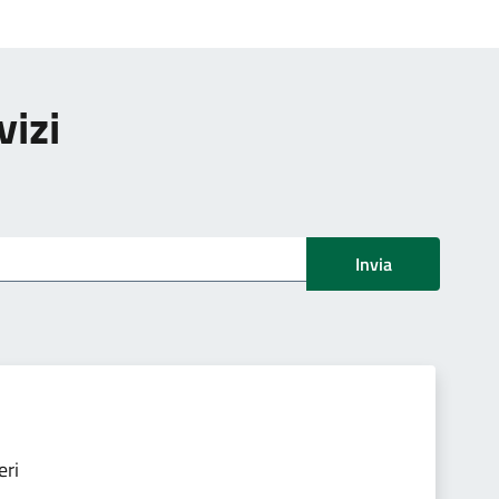
vizi
Invia
eri