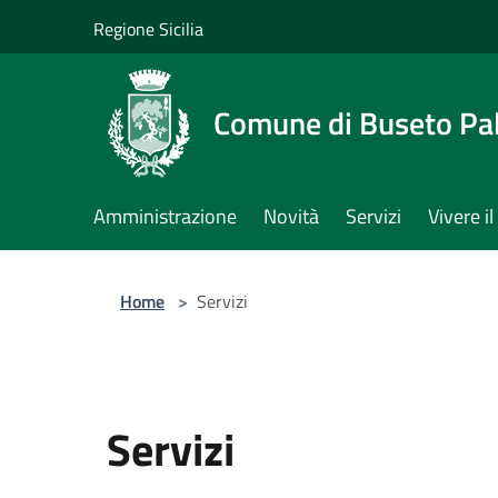
Salta al contenuto principale
Regione Sicilia
Comune di Buseto Pal
Amministrazione
Novità
Servizi
Vivere 
Home
>
Servizi
Servizi