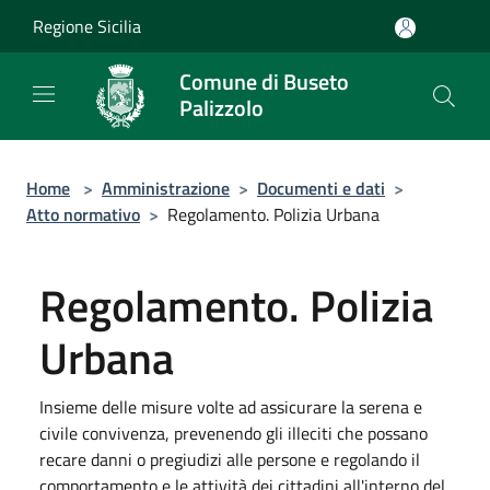
Salta al contenuto principale
Regione Sicilia
Comune di Buseto
Palizzolo
Home
>
Amministrazione
>
Documenti e dati
>
Atto normativo
>
Regolamento. Polizia Urbana
Regolamento. Polizia
Urbana
Insieme delle misure volte ad assicurare la serena e
civile convivenza, prevenendo gli illeciti che possano
recare danni o pregiudizi alle persone e regolando il
comportamento e le attività dei cittadini all'interno del